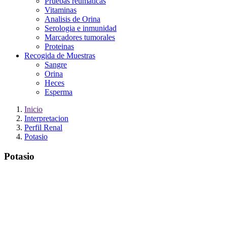
Pruebas reumaticas
Vitaminas
Analisis de Orina
Serologia e inmunidad
Marcadores tumorales
Proteinas
Recogida de Muestras
Sangre
Orina
Heces
Esperma
Inicio
Interpretacion
Perfil Renal
Potasio
Potasio