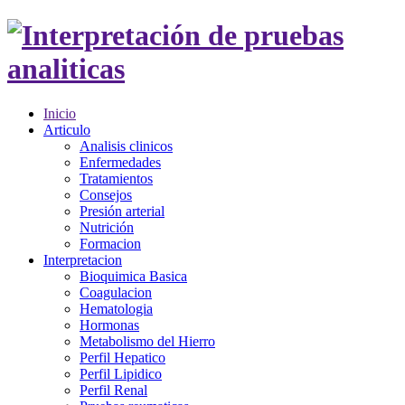
Inicio
Articulo
Analisis clinicos
Enfermedades
Tratamientos
Consejos
Presión arterial
Nutrición
Formacion
Interpretacion
Bioquimica Basica
Coagulacion
Hematologia
Hormonas
Metabolismo del Hierro
Perfil Hepatico
Perfil Lipidico
Perfil Renal