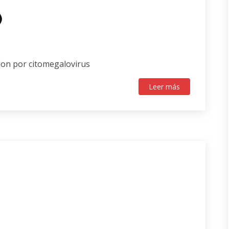
)
ion por citomegalovirus
Leer más