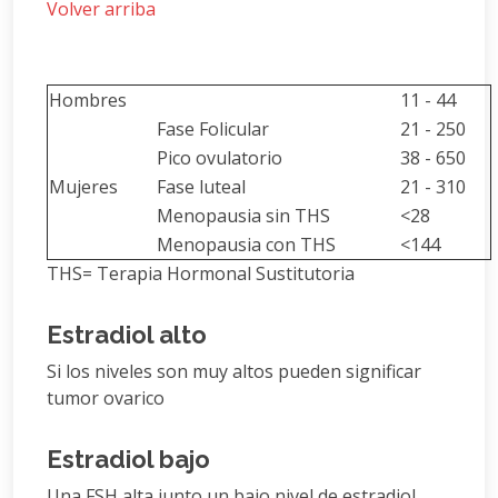
Volver arriba
Hombres
11 - 44
Fase Folicular
21 - 250
Pico ovulatorio
38 - 650
Mujeres
Fase luteal
21 - 310
Menopausia sin THS
<28
Menopausia con THS
<144
THS= Terapia Hormonal Sustitutoria
Estradiol alto
Si los niveles son muy altos pueden significar
tumor ovarico
Estradiol bajo
Una FSH alta junto un bajo nivel de estradiol