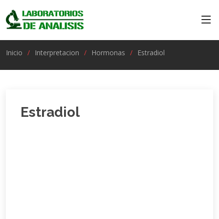
Inicio
Interpretacion
Hormonas
Estradiol
Estradiol