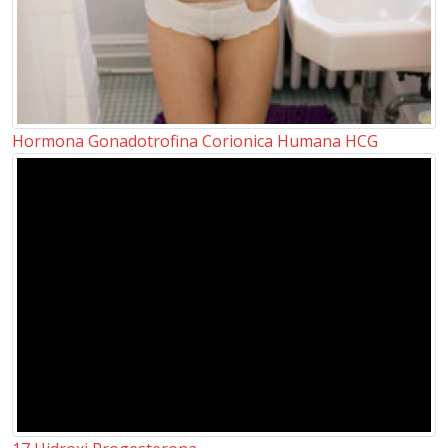
Hormona Gonadotrofina Corionica Humana HCG